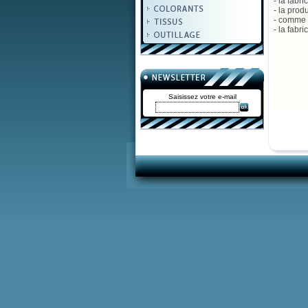
- la fabri
- la prod
- comme c
- la fabr
Saisissez votre e-mail