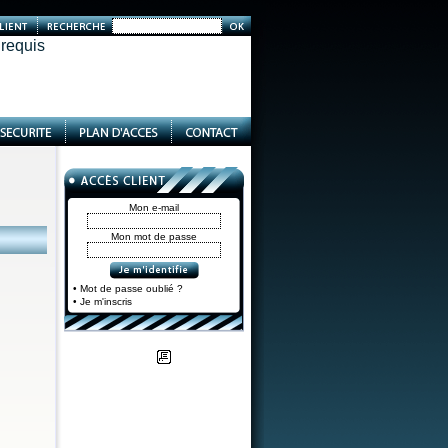
 requis
Mon e-mail
Mon mot de passe
• Mot de passe oublié ?
• Je m'inscris