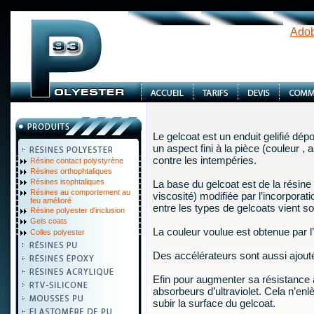
Adob
Le gelcoat est un enduit gelifié dép
un aspect fini à la pièce (couleur , a
contre les intempéries.
Résine contact polystyrène
Résines orthophtaliques
Résines isophtaliques
La base du gelcoat est de la résine 
Résines au comportement au
viscosité) modifiée par l’incorporat
feu amélioré
entre les types de gelcoats vient so
Résine polyester d'inclusion
Gels coats
La couleur voulue est obtenue par l
Colles polyester
Des accélérateurs sont aussi ajouté
Efin pour augmenter sa résistance a
absorbeurs d’ultraviolet. Cela n’enlè
subir la surface du gelcoat.