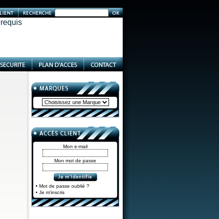
 requis
Mon e-mail
Mon mot de passe
• Mot de passe oublié ?
• Je m'inscris