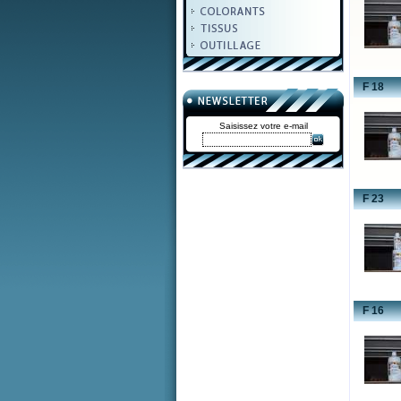
F 18
Saisissez votre e-mail
F 23
F 16