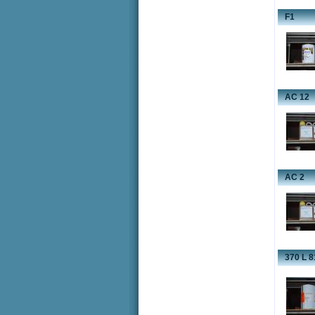
F1
AC 12
AC 2
370 L 8