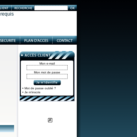
 requis
Mon e-mail
Mon mot de passe
• Mot de passe oublié ?
• Je m'inscris