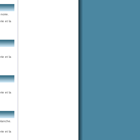
 noire.
rie et la
rie et la
rie et la
blanche.
rie et la